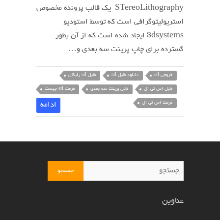
STereoLithography یک قالب پرونده مخصوص
استریولیتوگرافی است که توسط استودیو
3dsystems ایجاد شده است که از آن بطور
گسترده برای چاپ پرینت سه بعدی و…
خروجی stl
دانلود فایل stl
فایل stl رایگان
فایل اس تی ال
فایل پرینت سه بعدی
فرمت stl چیست
فرمت اس تی ال
ادامه
جستجو
عناوین