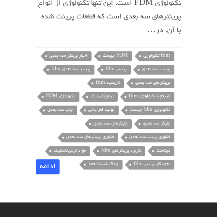
تکنولوژی FDM است. این تنها تکنولوژی از انواع
پرینترهای سه بعدی است که قطعات پرینت شده
با آن، در…
fdm تکنولوژی
FDM چیست
اخبار پرینتر سه بعدی
پرینت سه بعدی
پرینتر fdm
پرینتر سه بعدی fdm
پرینترهای سه بعدی
تاریخچه fdm
تاریخچه تکنولوژی fdm
ترموپلاستیک
تکنولوژی FDM
تکنولوژی fdm چیست
تولید افزایشی
چاپ سه بعدی
چاپگر سه بعدی
چاپگرهای سه بعدی
فناوری پرینت سه بعدی
فناوری پرینترهای سه بعدی
فیلامنت
کاربرد پرینترهای fdm
مواد ترموپلاستیک
نحوه کار پرینتر fdm
وبلاگ استاداحمد
ادامه